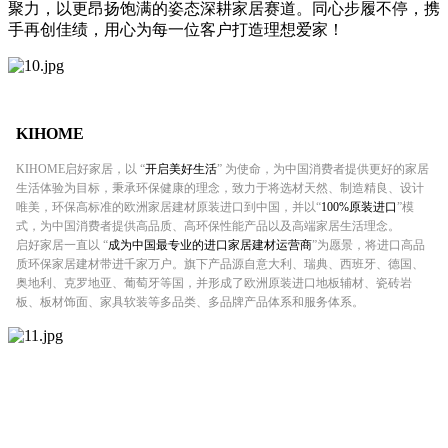
聚力，以更昂扬饱满的姿态深耕家居赛道。同心步履不停，携
手再创佳绩，用心为每一位客户打造理想爱家！
KIHOME
KIHOME启好家居，以 “
开启美好生活
” 为使命，为中国消费者提供更好的家居
生活体验为目标，秉承环保健康的理念，致力于将选材天然、制造精良、设计
唯美，环保高标准的欧洲家居建材原装进口到中国，并以“
100%原装进口
”模
式，为中国消费者提供高品质、高环保性能产品以及高端家居生活理念。
启好家居一直以 “
成为中国最专业的进口家居建材运营商
”为愿景，将进口高品
质环保家居建材带进千家万户。旗下产品源自意大利、瑞典、西班牙、德国、
奥地利、克罗地亚、葡萄牙等国，并形成了欧洲原装进口地板辅材、瓷砖岩
板、板材饰面、家具软装等多品类、多品牌产品体系和服务体系。