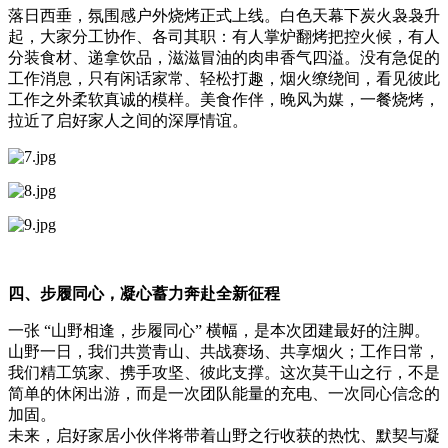
落日西垂，氛围感户外烧烤正式上线。白色天幕下炭火袅袅升
起，大家分工协作、各司其职：有人掌炉翻烤把控火候，有人
分装食材、递拿饮品，滋滋冒油的肉串香气四溢。没有急促的
工作消息，只有闲话家常、轻松打趣，烟火缭绕间，看见彼此
工作之外柔软真诚的模样。美食作伴，晚风为媒，一餐烧烤，
拉近了启好家人之间的深厚情谊。
四、步履同心，凝心蓄力奔赴全新征程
一张 “山野相逢，步履同心” 横幅，是本次团建最好的注脚。
山野一日，我们共赏青山、共战赛场、共享烟火；工作日常，
我们精工筑家、携手攻坚、彼此支撑。这次莫干山之行，不是
简单的休闲出游，而是一次团队能量的充电、一次同心信念的
加固。
未来，启好家居小伙伴将带着山野之行收获的热忱、默契与凝