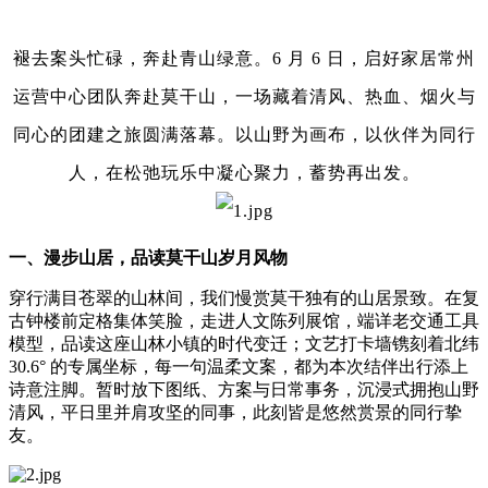
褪去案头忙碌，奔赴青山绿意。6 月 6 日，启好家居常州
运营中心团队奔赴莫干山，一场藏着清风、热血、烟火与
同心的团建之旅圆满落幕。以山野为画布，以伙伴为同行
人，在松弛玩乐中凝心聚力，蓄势再出发。
一、漫步山居，品读莫干山岁月风物
穿行满目苍翠的山林间，我们慢赏莫干独有的山居景致。在复
古钟楼前定格集体笑脸，走进人文陈列展馆，端详老交通工具
模型，品读这座山林小镇的时代变迁；文艺打卡墙镌刻着北纬
30.6° 的专属坐标，每一句温柔文案，都为本次结伴出行添上
诗意注脚。暂时放下图纸、方案与日常事务，沉浸式拥抱山野
清风，平日里并肩攻坚的同事，此刻皆是悠然赏景的同行挚
友。