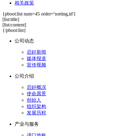
相关政策
{pboot:list num=45 order='sorting,id'}
[list:title]
[list:content]
{/pboot:list}
公司动态
启好新闻
媒体报道
宣传视频
公司介绍
启好概况
使命愿景
创始人
组织架构
发展历程
产业与服务
进口地板