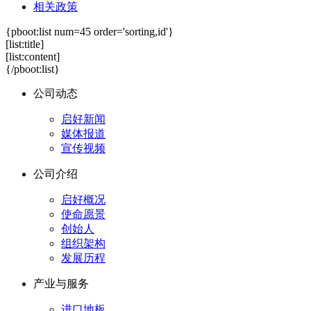
相关政策
{pboot:list num=45 order='sorting,id'}
[list:title]
[list:content]
{/pboot:list}
公司动态
启好新闻
媒体报道
宣传视频
公司介绍
启好概况
使命愿景
创始人
组织架构
发展历程
产业与服务
进口地板